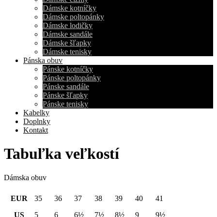
Dámske kotníčky
Dámske poltopánky
Dámske lodičky
Dámske sandále
Dámske šľapky
Dámske tenisky
Pánska obuv
Pánske kotníčky
Pánske poltopánky
Pánske sandále
Pánske šľapky
Pánske tenisky
Kabelky
Doplnky
Kontakt
Tabuľka veľkostí
Dámska obuv
EUR
35
36
37
38
39
40
41
US
5
6
6½
7½
8½
9
9½