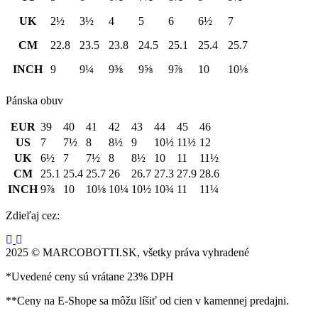
UK
2½
3½
4
5
6
6½
7
CM
22.8
23.5
23.8
24.5
25.1
25.4
25.7
INCH
9
9¼
9⅜
9⅝
9⅞
10
10⅛
Pánska obuv
EUR
39
40
41
42
43
44
45
46
US
7
7½
8
8½
9
10½
11½
12
UK
6½
7
7½
8
8½
10
11
11½
CM
25.1
25.4
25.7
26
26.7
27.3
27.9
28.6
INCH
9⅞
10
10⅛
10¼
10½
10¾
11
11¼
Zdieľaj cez:
2025 © MARCOBOTTI.SK, všetky práva vyhradené
*Uvedené ceny sú vrátane 23% DPH
**Ceny na E-Shope sa môžu líšiť od cien v kamennej predajni.