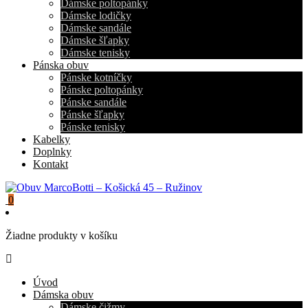
Dámske poltopánky
Dámske lodičky
Dámske sandále
Dámske šľapky
Dámske tenisky
Pánska obuv
Pánske kotníčky
Pánske poltopánky
Pánske sandále
Pánske šľapky
Pánske tenisky
Kabelky
Doplnky
Kontakt
0
Žiadne produkty v košíku
Úvod
Dámska obuv
Dámske čižmy