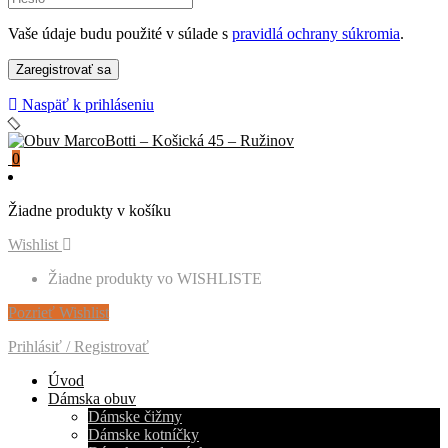
Vaše údaje budu použité v súlade s
pravidlá ochrany súkromia
.
Naspäť k prihláseniu
0
Žiadne produkty v košíku
Wishlist
Žiadne produkty vo WISHLISTE
Pozrieť Wishlist
Prihlásiť / Registrovať
Úvod
Dámska obuv
Dámske čižmy
Dámske kotníčky