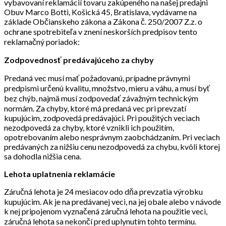
vybavovaní reklamácií tovaru zakúpeného na našej predajni
Obuv Marco Botti, Košická 45, Bratislava, vydávame na
základe Občianskeho zákona a Zákona č. 250/2007 Z.z. o
ochrane spotrebiteľa v znení neskorších predpisov tento
reklamačný poriadok:
Zodpovednosť predávajúceho za chyby
Predaná vec musí mať požadovanú, prípadne právnymi
predpismi určenú kvalitu, množstvo, mieru a váhu, a musí byť
bez chýb, najmä musí zodpovedať závažným technickým
normám. Za chyby, ktoré má predaná vec pri prevzatí
kupujúcim, zodpovedá predávajúci. Pri použitých veciach
nezodpovedá za chyby, ktoré vznikli ich použitím,
opotrebovaním alebo nesprávnym zaobchádzaním. Pri veciach
predávaných za nižšiu cenu nezodpovedá za chybu, kvôli ktorej
sa dohodla nižšia cena.
Lehota uplatnenia reklamácie
Záručná lehota je 24 mesiacov odo dňa prevzatia výrobku
kupujúcim. Ak je na predávanej veci, na jej obale alebo v návode
k nej pripojenom vyznačená záručná lehota na použitie veci,
záručná lehota sa nekončí pred uplynutím tohto termínu.