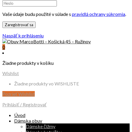
Vaše údaje budu použité v súlade s
pravidlá ochrany súkromia
.
Naspäť k prihláseniu
0
Žiadne produkty v košíku
Wishlist
Žiadne produkty vo WISHLISTE
Pozrieť Wishlist
Prihlásiť / Registrovať
Úvod
Dámska obuv
Dámske čižmy