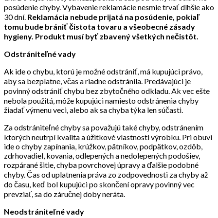
posúdenie chyby. Vybavenie reklamácie nesmie trvať dlhšie ako
30 dní.
Reklamácia nebude prijatá na posúdenie, pokiaľ
tomu bude brániť čistota tovaru a všeobecné zásady
hygieny. Produkt musí byť zbavený všetkých nečistôt.
Odstrániteľné vady
Ak ide o chybu, ktorú je možné odstrániť, má kupujúci právo,
aby sa bezplatne, včas a riadne odstránila. Predávajúci je
povinný odstrániť chybu bez zbytočného odkladu. Ak vec ešte
nebola použitá, môže kupujúci namiesto odstránenia chyby
žiadať výmenu veci, alebo ak sa chyba týka len súčasti.
Za odstrániteľné chyby sa považujú také chyby, odstránením
ktorých neutrpí kvalita a úžitkové vlastnosti výrobku. Pri obuvi
ide o chyby zapínania, krúžkov, pätníkov, podpätkov, ozdôb,
zdrhovadiel, kovania, odlepených a nedolepených podošiev,
rozpárané šitie, chyba povrchovej úpravy a ďalšie podobné
chyby. Čas od uplatnenia práva zo zodpovednosti za chyby až
do času, keď bol kupujúci po skončení opravy povinný vec
prevziať, sa do záručnej doby neráta.
Neodstrániteľné vady