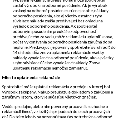
zaslať výrobok na odborné posúdenie. Ak je výrobok
zaslaný na odborné posúdenie určenej osobe, náklady
odborného posúdenia, ako aj všetky ostatné s tým
súvisiace náklady znáša predávajúci bez ohľadu na
výsledok odborného posúdenia. Ak spotrebiteľ
odborným posúdením preukáže zodpovednosť
predávajúceho za vadu, môže reklamáciu uplatniť znova,
počas vykonávania odborného posúdenia záručná doba
neplynie. Predávajúci je povinný spotrebiteľovi uhradiť do
14 dní odo dňa znova uplatnenia reklamácie všetky
náklady vynaložené na odborné posúdenie, ako aj všetky
s tým súvisiace účelne vynaložené náklady. Znova
uplatnenú reklamáciu nemožno zamietnuť.
Miesto uplatnenia reklamácie
Spotrebiteľ môže uplatniť reklamáciu v predajni, v ktorej bol
výrobok zakúpený. Nákup preukazuje dokladom o zakúpení a
záručným listom, ktorý je súčasťou všetkých značiek.
Vedúci predajne, alebo ním poverený pracovník rozhodne o
reklamácii ihneď, v zložitých prípadoch do troch pracovných
dní. Do tejto lehoty sa nezapočítava čas potrebný na odborné