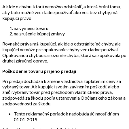
Ak ide o chybu, ktorú nemožno odstrániť, a ktorá bráni tomu,
aby bolo možné vec riadne používať ako vec bez chyby, má
kupujúci právo:
na výmenu tovaru
na zrušenie kúpnej zmluvy
Rovnaké práva má kupujúci, ak ide o odstrániteľné chyby, ale
kupujúci nemôže pre opakovanie chyby vec riadne používať.
Opakovanou chybou sa rozumie chyba, ktorá sa zopakovala po
druhej záručnej oprave.
Poškodenie tovaru pri jeho predaji
Pri predaji dochádza k zmene vlastníctva zaplatením ceny za
vybraný tovar. Ak kupujúci svojím zavinením poškodí, alebo
zničí vybraný tovar pred prechodom vlastníckeho práva,
zodpovedá za škodu podľa ustanovenia Občianskeho zákona a
zodpovednosti za škodu.
Tento reklamačný poriadok nadobúda účinnosť dňom
01.01. 2019