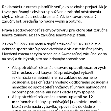
Reklamáciu je nutné uplatniť
ihneď
, ako sa chyba prejaví. Ak je
tovar používaný s chybou a používanie zabráni odstráneniu
chyby, reklamácia nebude uznaná. Ak je k tovaru vydaný
záručný list, predajňa ho riadne vyplní a potvrdí.
Práva a zodpovednosť za chyby tovaru, pre ktoré platí záručná
lehota, zaniknú, ak sa v záručnej lehote neuplatnili.
Zákon č. 397/2008 mení a dopĺňa zákon č.250/2007 Z. z. o
ochrane spotrebiteľa predovšetkým v oblasti záručnej doby.
Uvedená zmena sa týka rozdelenia 24 mesačnej záručnej doby
na prvý a druhý rok, a to nasledovným spôsobom:
Ak spotrebiteľ reklamáciu tovaru uplatnil počas
prvých
12 mesiacov
od kúpy, môže predávajúci vybaviť
reklamáciu zamietnutím len na základe odborného
posúdenia. Bez ohľadu na výsledok odborného posúdenia
nemožno od spotrebiteľa vyžadovať úhradu nákladov na
odborné posúdenie, ani iné náklady s tým spojené.
Ak spotrebiteľ reklamáciu tovaru uplatnil
po 12
mesiacoch
od kúpy a predávajúci ju zamietol, osoba,
ktorá reklamáciu vybavila, je povinná v doklade o
vybavení reklamácie uviesť, komu môže spotrebiteľ