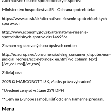
Alternatívne riešenie spotrebiteľských sporov:
Ministerstvo hospodárstva SR – Ochrana spotrebiteľa:
https://www.soi.sk/sk/alternativne-riesenie-spotrebitelskych-
sporov.soi
http://www.economy.gov.sk/alternativne-riesenie-
spotrebitelskych-sporov-clr/146956s
Zoznam registrovaných európskych centier:
http://ec.europa.eu/consumers/solving_consumer_disputes/non-
judicial_redress/ecc-net/index_en.htm[/vc_column_text]
[/vc_column][/vc_row]
Zdieľaj cez:
2025 © MARCOBOTTI.SK, všetky práva vyhradené
*Uvedené ceny sú vrátane 23% DPH
**Ceny na E-Shope sa môžu líšiť od cien v kamennej predajni.
Menu