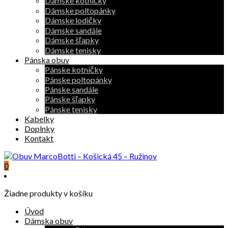
Dámske kotníčky
Dámske poltopánky
Dámske lodičky
Dámske sandále
Dámske šľapky
Dámske tenisky
Pánska obuv
Pánske kotníčky
Pánske poltopánky
Pánske sandále
Pánske šľapky
Pánske tenisky
Kabelky
Doplnky
Kontakt
0
Žiadne produkty v košíku
Úvod
Dámska obuv