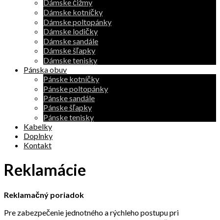
Dámske čižmy
Dámske kotníčky
Dámske poltopánky
Dámske lodičky
Dámske sandále
Dámske šľapky
Dámske tenisky
Pánska obuv
Pánske kotníčky
Pánske poltopánky
Pánske sandále
Pánske šľapky
Pánske tenisky
Kabelky
Doplnky
Kontakt
Reklamácie
Reklamačný poriadok
Pre zabezpečenie jednotného a rýchleho postupu pri