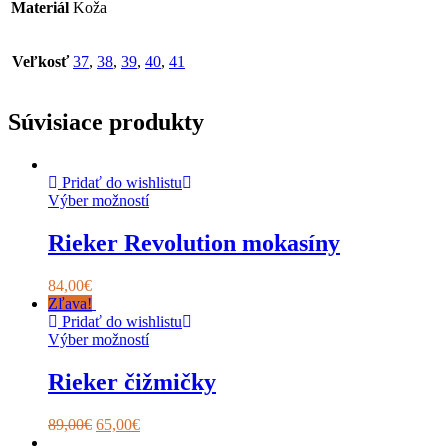
Materiál
Koža
Veľkosť
37
,
38
,
39
,
40
,
41
Súvisiace produkty
Pridať do wishlistu
Výber možností
Rieker Revolution mokasíny
84,00
€
Zľava!
Pridať do wishlistu
Výber možností
Rieker čižmičky
89,00
€
65,00
€