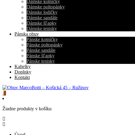
Dámske kotníčky
Dámske poltopánky
Dámske lodičky
Dámske sandále
Dámske šľapky
Dámske tenisky
Pánska obuv
Pánske kotníčky
Pánske poltopánky
Pánske sandále
Pánske šľapky
Pánske tenisky
Kabelky
Doplnky
Kontakt
0
Žiadne produkty v košíku
Úvod