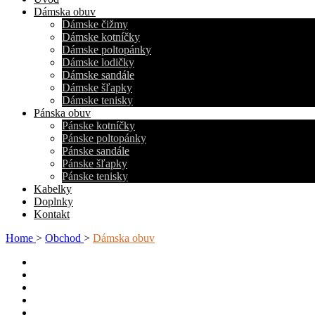
Dámska obuv
Dámske čižmy
Dámske kotníčky
Dámske poltopánky
Dámske lodičky
Dámske sandále
Dámske šľapky
Dámske tenisky
Pánska obuv
Pánske kotníčky
Pánske poltopánky
Pánske sandále
Pánske šľapky
Pánske tenisky
Kabelky
Doplnky
Kontakt
Home
>
Obchod
>
Dámska obuv