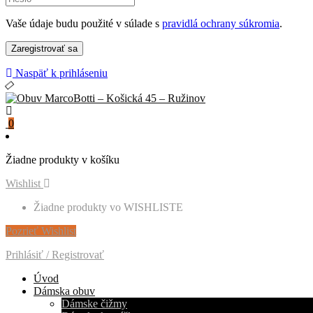
Vaše údaje budu použité v súlade s
pravidlá ochrany súkromia
.
Naspäť k prihláseniu
0
Žiadne produkty v košíku
Wishlist
Žiadne produkty vo WISHLISTE
Pozrieť Wishlist
Prihlásiť / Registrovať
Úvod
Dámska obuv
Dámske čižmy