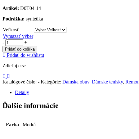
Artikel:
D0T04-14
Podrážka:
syntetika
Veľkosť
Vymazať výber
-
+
Pridať do košíka
Pridať do wishlistu
Zdieľaj cez:
Katalógové číslo:
-
Kategórie:
Dámska obuv
,
Dámske tenisky
,
Remon
Detaily
Ďalšie informácie
Farba
Modrá