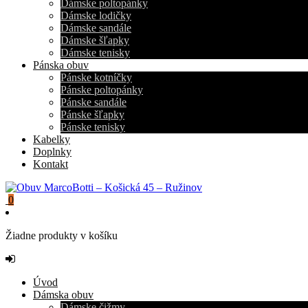
Dámske poltopánky
Dámske lodičky
Dámske sandále
Dámske šľapky
Dámske tenisky
Pánska obuv
Pánske kotníčky
Pánske poltopánky
Pánske sandále
Pánske šľapky
Pánske tenisky
Kabelky
Doplnky
Kontakt
0
Žiadne produkty v košíku
Úvod
Dámska obuv
Dámske čižmy