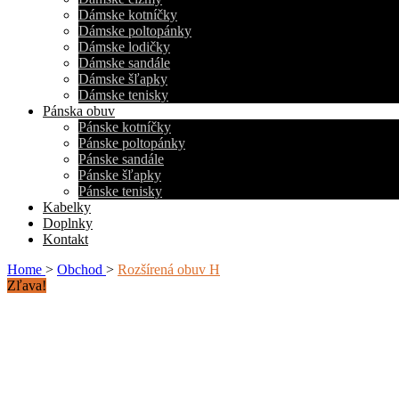
Dámske kotníčky
Dámske poltopánky
Dámske lodičky
Dámske sandále
Dámske šľapky
Dámske tenisky
Pánska obuv
Pánske kotníčky
Pánske poltopánky
Pánske sandále
Pánske šľapky
Pánske tenisky
Kabelky
Doplnky
Kontakt
Home
>
Obchod
>
Rozšírená obuv H
Zľava!