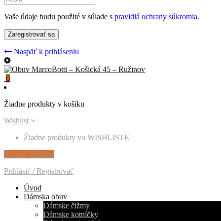
Vaše údaje budu použité v súlade s
pravidlá ochrany súkromia
.
Naspäť k prihláseniu
0
Žiadne produkty v košíku
Wishlist
Žiadne produkty vo WISHLISTE
Pozrieť Wishlist
Prihlásiť / Registrovať
Úvod
Dámska obuv
Dámske čižmy
Dámske kotníčky