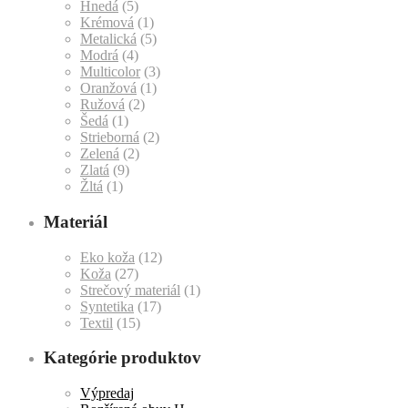
Hnedá
(5)
Krémová
(1)
Metalická
(5)
Modrá
(4)
Multicolor
(3)
Oranžová
(1)
Ružová
(2)
Šedá
(1)
Strieborná
(2)
Zelená
(2)
Zlatá
(9)
Žltá
(1)
Materiál
Eko koža
(12)
Koža
(27)
Strečový materiál
(1)
Syntetika
(17)
Textil
(15)
Kategórie produktov
Výpredaj