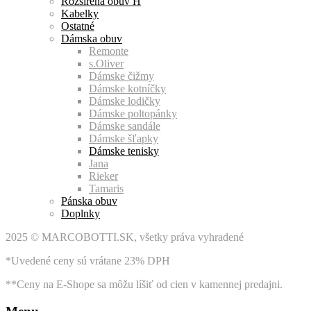
Rozšírená obuv H
Kabelky
Ostatné
Dámska obuv
Remonte
s.Oliver
Dámske čižmy
Dámske kotníčky
Dámske lodičky
Dámske poltopánky
Dámske sandále
Dámske šľapky
Dámske tenisky
Jana
Rieker
Tamaris
Pánska obuv
Doplnky
2025 © MARCOBOTTI.SK, všetky práva vyhradené
*Uvedené ceny sú vrátane 23% DPH
**Ceny na E-Shope sa môžu líšiť od cien v kamennej predajni.