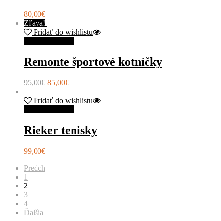
80,00
€
Zľava!
Pridať do wishlistu
Výber možností
Remonte športové kotníčky
95,00
€
85,00
€
Pridať do wishlistu
Výber možností
Rieker tenisky
99,00
€
Predch
1
2
3
4
Ďalšia