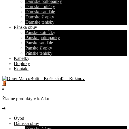
Dámske poltopánky
Dámske lodičky
Dámske sandále
Dámske šľapky
Dámske tenisky
Pánska obuv
Pánske kotníčky
Pánske poltopánky
Pánske sandále
Pánske šľapky
Pánske tenisky
Kabelky
Doplnky
Kontakt
0
Žiadne produkty v košíku
Úvod
Dámska obuv
Dámske čižmy