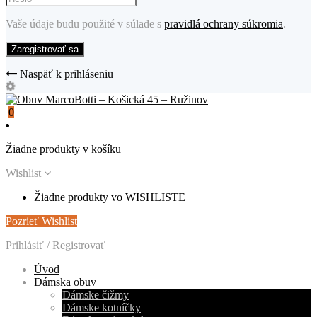
Vaše údaje budu použité v súlade s
pravidlá ochrany súkromia
.
Naspäť k prihláseniu
0
Žiadne produkty v košíku
Wishlist
Žiadne produkty vo WISHLISTE
Pozrieť Wishlist
Prihlásiť / Registrovať
Úvod
Dámska obuv
Dámske čižmy
Dámske kotníčky