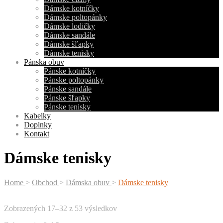
Dámske kotníčky
Dámske poltopánky
Dámske lodičky
Dámske sandále
Dámske šľapky
Dámske tenisky
Pánska obuv
Pánske kotníčky
Pánske poltopánky
Pánske sandále
Pánske šľapky
Pánske tenisky
Kabelky
Doplnky
Kontakt
Dámske tenisky
Home
>
Obchod
>
Dámska obuv
>
Dámske tenisky
Zobrazených 17–32 z 53 výsledkov